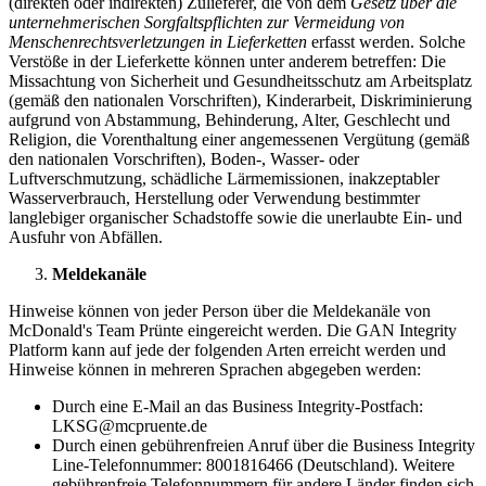
(direkten oder indirekten) Zulieferer, die von dem
Gesetz über die
unternehmerischen Sorgfaltspflichten zur Vermeidung von
Menschenrechtsverletzungen in Lieferketten
erfasst werden. Solche
Verstöße in der Lieferkette können unter anderem betreffen: Die
Missachtung von Sicherheit und Gesundheitsschutz am Arbeitsplatz
(gemäß den nationalen Vorschriften), Kinderarbeit, Diskriminierung
aufgrund von Abstammung, Behinderung, Alter, Geschlecht und
Religion, die Vorenthaltung einer angemessenen Vergütung (gemäß
den nationalen Vorschriften), Boden-, Wasser- oder
Luftverschmutzung, schädliche Lärmemissionen, inakzeptabler
Wasserverbrauch, Herstellung oder Verwendung bestimmter
langlebiger organischer Schadstoffe sowie die unerlaubte Ein- und
Ausfuhr von Abfällen.
Meldekanäle
Hinweise können von jeder Person über die Meldekanäle von
McDonald's Team Prünte eingereicht werden. Die GAN Integrity
Platform kann auf jede der folgenden Arten erreicht werden und
Hinweise können in mehreren Sprachen abgegeben werden:
Durch eine E-Mail an das Business Integrity-Postfach:
LKSG@mcpruente.de
Durch einen gebührenfreien Anruf über die Business Integrity
Line-Telefonnummer: 8001816466 (Deutschland). Weitere
gebührenfreie Telefonnummern für andere Länder finden sich