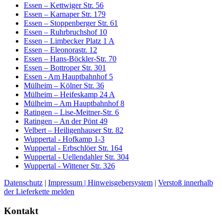
Essen – Kettwiger Str. 56
Essen – Karnaper Str. 179
Essen – Stoppenberger Str. 61
Essen – Ruhrbruchshof 10
Essen – Limbecker Platz 1 A
Essen – Eleonorastr. 12
Essen – Hans-Böckler-Str. 70
Essen – Bottroper Str. 301
Essen - Am Hauptbahnhof 5
Mülheim – Kölner Str. 36
Mülheim – Heifeskamp 24 A
Mülheim – Am Hauptbahnhof 8
Ratingen – Lise-Meitner-Str. 6
Ratingen – An der Pönt 49
Velbert – Heiligenhauser Str. 82
Wuppertal - Hofkamp 1-3
Wuppertal - Erbschlöer Str. 164
Wuppertal - Uellendahler Str. 304
Wuppertal - Wittener Str. 326
Datenschutz
|
Impressum |
Hinweisgebersystem
|
Verstoß innerhalb
der Lieferkette melden
Kontakt