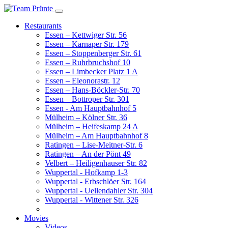
Restaurants
Essen – Kettwiger Str. 56
Essen – Karnaper Str. 179
Essen – Stoppenberger Str. 61
Essen – Ruhrbruchshof 10
Essen – Limbecker Platz 1 A
Essen – Eleonorastr. 12
Essen – Hans-Böckler-Str. 70
Essen – Bottroper Str. 301
Essen - Am Hauptbahnhof 5
Mülheim – Kölner Str. 36
Mülheim – Heifeskamp 24 A
Mülheim – Am Hauptbahnhof 8
Ratingen – Lise-Meitner-Str. 6
Ratingen – An der Pönt 49
Velbert – Heiligenhauser Str. 82
Wuppertal - Hofkamp 1-3
Wuppertal - Erbschlöer Str. 164
Wuppertal - Uellendahler Str. 304
Wuppertal - Wittener Str. 326
Movies
Videos